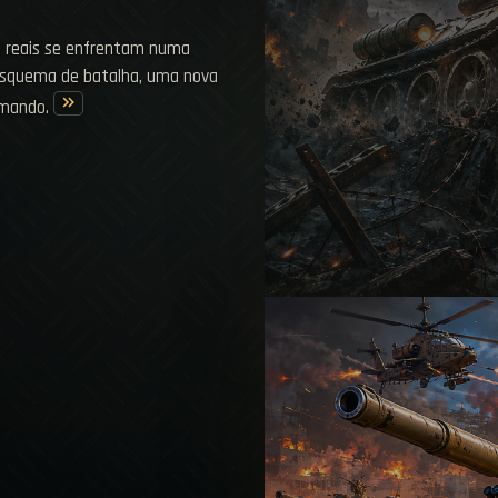
s reais se enfrentam numa
 esquema de batalha, uma nova
keyboard_double_arrow_right
omando.