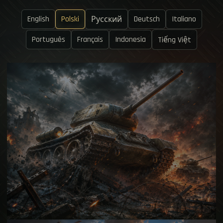
English
Polski
Deutsch
Italiano
Русский
Português
Français
Indonesia
Tiếng Việt