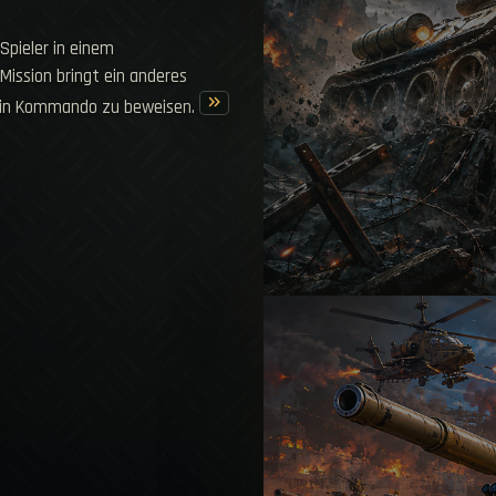
 Spieler in einem
ission bringt ein anderes
keyboard_double_arrow_right
dein Kommando zu beweisen.