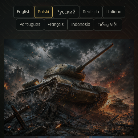
English
Polski
Deutsch
Italiano
Русский
Português
Français
Indonesia
Tiếng Việt