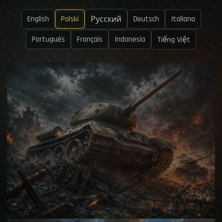
English
Polski
Deutsch
Italiano
Русский
Português
Français
Indonesia
Tiếng Việt