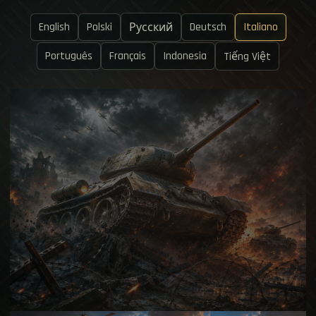
English
Polski
Deutsch
Italiano
Русский
Português
Français
Indonesia
Tiếng Việt