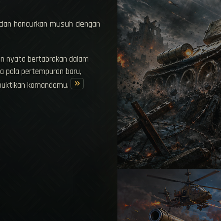
 dan hancurkan musuh dengan
in nyata bertabrakan dalam
a pola pertempuran baru,
keyboard_double_arrow_right
mbuktikan komandomu.